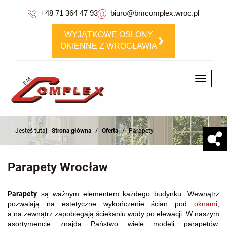
+48 71 364 47 93
biuro@bmcomplex.wroc.pl
WYJĄTKOWE OSŁONY
OKIENNE Z WROCŁAWIA
Toggle
navigati
Jesteś tutaj:
Strona główna
/
Oferta
/
Parapety
Parapety Wrocław
Parapety
są ważnym elementem każdego budynku. Wewnątrz
pozwalają na estetyczne wykończenie ścian pod
oknami
,
a na zewnątrz zapobiegają ściekaniu wody po elewacji. W naszym
asortymencie znajdą Państwo wiele modeli parapetów.