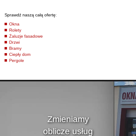
Sprawdź naszą całą ofertę:
Okna
Rolety
Żaluzje fasadowe
Drzwi
Bramy
Ciepły dom
Pergole
Zmieniamy
oblicze usług