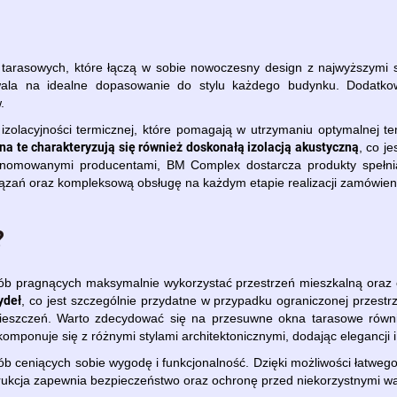
arasowych, które łączą w sobie nowoczesny design z najwyższymi s
ala na idealne dopasowanie do stylu każdego budynku. Dodatkow
.
zolacyjności termicznej, które pomagają w utrzymaniu optymalnej t
na te charakteryzują się również doskonałą izolacją akustyczną
, co j
renomowanymi producentami, BM Complex dostarcza produkty spełnia
zań oraz kompleksową obsługę na każdym etapie realizacji zamówien
?
 pragnących maksymalnie wykorzystać przestrzeń mieszkalną oraz c
ydeł
, co jest szczególnie przydatne w przypadku ograniczonej przestr
pomieszczeń. Warto zdecydować się na przesuwne okna tarasowe ró
mponuje się z różnymi stylami architektonicznymi, dodając elegancji i l
b ceniących sobie wygodę i funkcjonalność. Dzięki możliwości łatwego 
strukcja zapewnia bezpieczeństwo oraz ochronę przed niekorzystnymi 