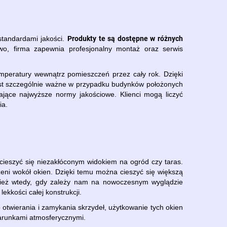
Produkty te są dostępne w różnych
tandardami jakości.
o, firma zapewnia profesjonalny montaż oraz serwis
emperatury wewnątrz pomieszczeń przez cały rok. Dzięki
est szczególnie ważne w przypadku budynków położonych
jące najwyższe normy jakościowe. Klienci mogą liczyć
ia.
ieszyć się niezakłóconym widokiem na ogród czy taras.
zeni wokół okien. Dzięki temu można cieszyć się większą
wnież wtedy, gdy zależy nam na nowoczesnym wyglądzie
ekkości całej konstrukcji.
otwierania i zamykania skrzydeł, użytkowanie tych okien
warunkami atmosferycznymi.