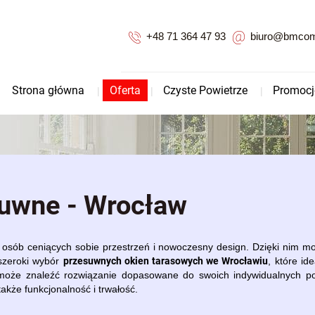
+48 71 364 47 93
biuro@bmcomp
Strona główna
Oferta
Czyste Powietrze
Promocj
uwne - Wrocław
osób ceniących sobie przestrzeń i nowoczesny design. Dzięki nim moż
przesuwnych okien tarasowych we Wrocławiu
szeroki wybór
, które id
 może znaleźć rozwiązanie dopasowane do swoich indywidualnych pot
także funkcjonalność i trwałość.