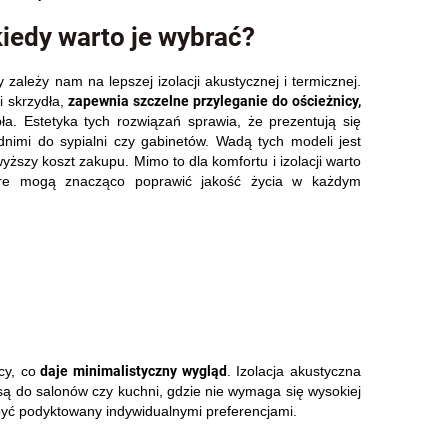
kiedy warto je wybrać?
 zależy nam na lepszej izolacji akustycznej i termicznej.
zapewnia szczelne przyleganie do ościeżnicy,
 skrzydła,
pła. Estetyka tych rozwiązań sprawia, że prezentują się
dnimi do sypialni czy gabinetów. Wadą tych modeli jest
yższy koszt zakupu. Mimo to dla komfortu i izolacji warto
tóre mogą znacząco poprawić jakość życia w każdym
daje minimalistyczny wygląd
cy, co
. Izolacja akustyczna
 są do salonów czy kuchni, gdzie nie wymaga się wysokiej
n być podyktowany indywidualnymi preferencjami.