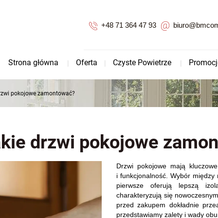
+48 71 364 47 93
biuro@bmcomp
Strona główna
Oferta
Czyste Powietrze
Promocj
 drzwi pokojowe zamontować?
Jakie drzwi pokojowe zamo
Drzwi pokojowe mają kluczowe
i funkcjonalność. Wybór między 
pierwsze oferują lepszą izo
charakteryzują się nowoczesnym
przed zakupem dokładnie przea
przedstawiamy zalety i wady obu