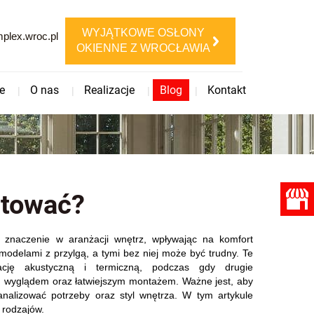
WYJĄTKOWE OSŁONY
lex.wroc.pl
OKIENNE Z WROCŁAWIA
e
O nas
Realizacje
Blog
Kontakt
ntować?
 znaczenie w aranżacji wnętrz, wpływając na komfort
modelami z przylgą, a tymi bez niej może być trudny. Te
lację akustyczną i termiczną, podczas gdy drugie
 wyglądem oraz łatwiejszym montażem. Ważne jest, aby
nalizować potrzeby oraz styl wnętrza. W tym artykule
 rodzajów.