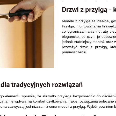
Drzwi z przylgą - 
Modele z przylgą są idealne, gdy
Przylga, montowana na krawędzi
co ogranicza hałas i utratę cie
elegancko, co czyni je odpowie
jednak trudniejszy montaż oraz w
rozważyć drzwi z przylgą, k
pomieszczeniu.
a dla tradycyjnych rozwiązań
go elementu sprawia, że skrzydło przylega bezpośrednio do ościeżni
żnica ta nie wpływa na komfort użytkowania. Takie rozwiązania polecane
ich cena zazwyczaj jest niższa niż cena modeli z przylgą. Wybór powinie