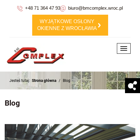
+48 71 364 47 93
biuro@bmcomplex.wroc.pl
WYJĄTKOWE OSŁONY
OKIENNE Z WROCŁAWIA
Toggle
navigati
Jesteś tutaj:
Strona główna
/
Blog
Blog