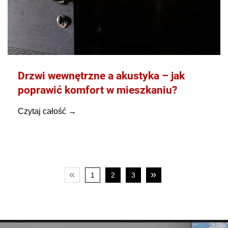
Drzwi wewnętrzne a akustyka – jak
poprawić komfort w mieszkaniu?
«
»
1
2
3