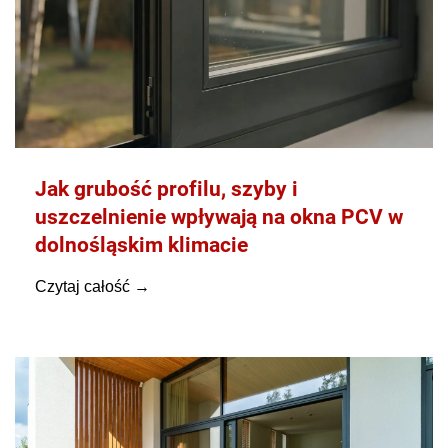
Jak grubość profilu, szyby i
uszczelnienie wpływają na okna PCV w
dolnośląskim klimacie